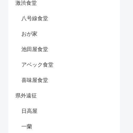
激渋食堂
八号線食堂
おが家
池田屋食堂
アベック食堂
喜味屋食堂
県外遠征
日高屋
一蘭