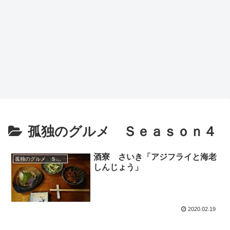
孤独のグルメ Ｓｅａｓｏｎ４
酒寮 さいき「アジフライと海老
孤独のグルメ Ｓｅａｓｏｎ４
しんじょう」
2020.02.19