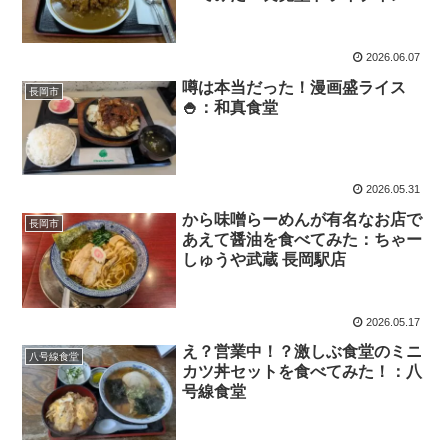
2026.06.07
噂は本当だった！漫画盛ライス
長岡市
🍚：和真食堂
2026.05.31
から味噌らーめんが有名なお店で
長岡市
あえて醤油を食べてみた：ちゃー
しゅうや武蔵 長岡駅店
2026.05.17
え？営業中！？激しぶ食堂のミニ
八号線食堂
カツ丼セットを食べてみた！：八
号線食堂