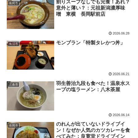
割りスープなしでも完食！あれ？
長岡市
意外と薄い？：元祖新潟濃厚味
噌 東横 長岡駅前店
2026.06.28
モンブラン「特製タレかつ丼」
魚沼市
2026.06.21
羽生善治九段も食べた！温泉水ス
三条市
ープの塩ラーメン：八木茶屋
2026.06.14
のれんが出ていないドライブイ
長岡市
ン！なぜか人気のカツカレーを食
べてみた：良寛堂ドライブイン