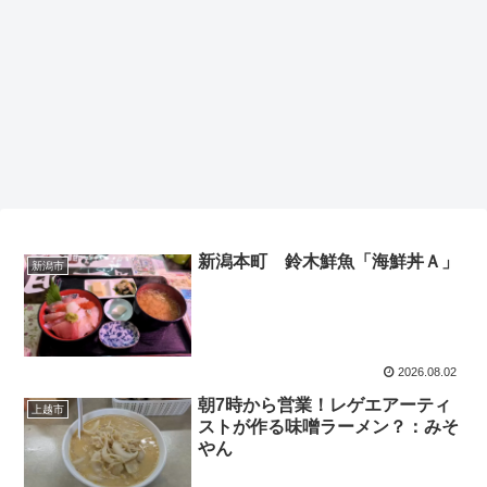
新潟本町 鈴木鮮魚「海鮮丼Ａ」
新潟市
2026.08.02
朝7時から営業！レゲエアーティ
上越市
ストが作る味噌ラーメン？：みそ
やん