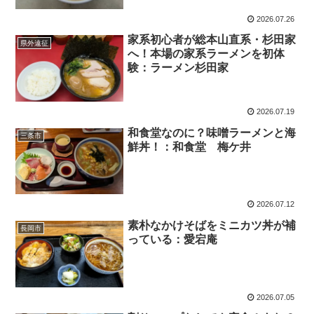
2026.07.26
家系初心者が総本山直系・杉田家
県外遠征
へ！本場の家系ラーメンを初体
験：ラーメン杉田家
2026.07.19
和食堂なのに？味噌ラーメンと海
三条市
鮮丼！：和食堂 梅ケ井
2026.07.12
素朴なかけそばをミニカツ丼が補
長岡市
っている：愛宕庵
2026.07.05