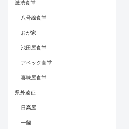
激渋食堂
八号線食堂
おが家
池田屋食堂
アベック食堂
喜味屋食堂
県外遠征
日高屋
一蘭