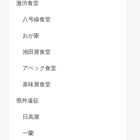
激渋食堂
八号線食堂
おが家
池田屋食堂
アベック食堂
喜味屋食堂
県外遠征
日高屋
一蘭