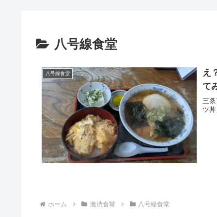
八号線食堂
え
八号線食堂
て
三条
ツ丼
ホーム
激渋食堂
八号線食堂