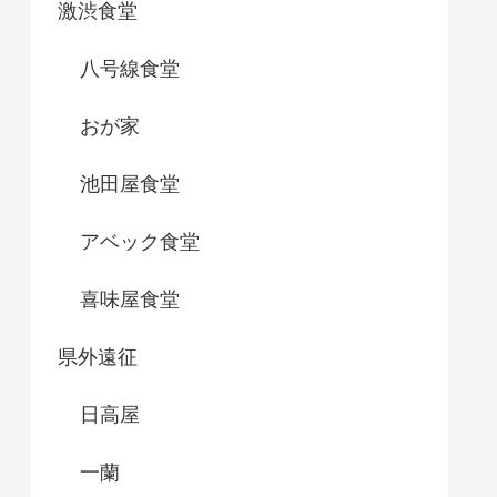
激渋食堂
八号線食堂
おが家
池田屋食堂
アベック食堂
喜味屋食堂
県外遠征
日高屋
一蘭