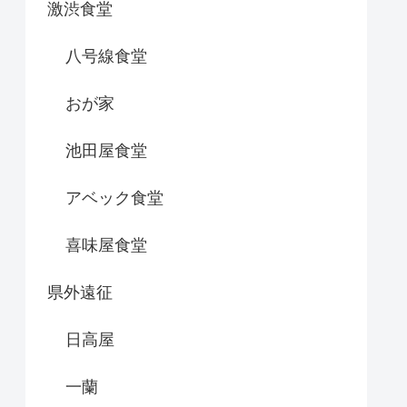
激渋食堂
八号線食堂
おが家
池田屋食堂
アベック食堂
喜味屋食堂
県外遠征
日高屋
一蘭