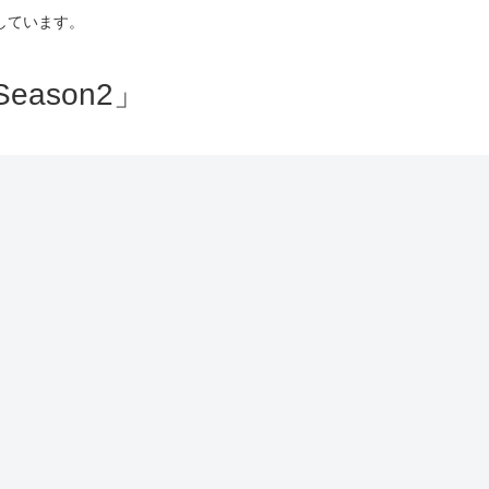
しています。
ason2」