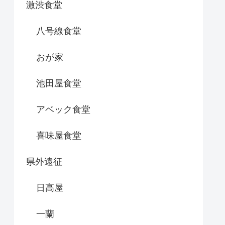
激渋食堂
八号線食堂
おが家
池田屋食堂
アベック食堂
喜味屋食堂
県外遠征
日高屋
一蘭