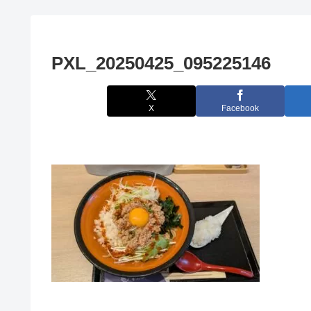
PXL_20250425_095225146
X
Facebook