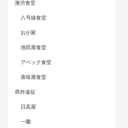
激渋食堂
八号線食堂
おが家
池田屋食堂
アベック食堂
喜味屋食堂
県外遠征
日高屋
一蘭