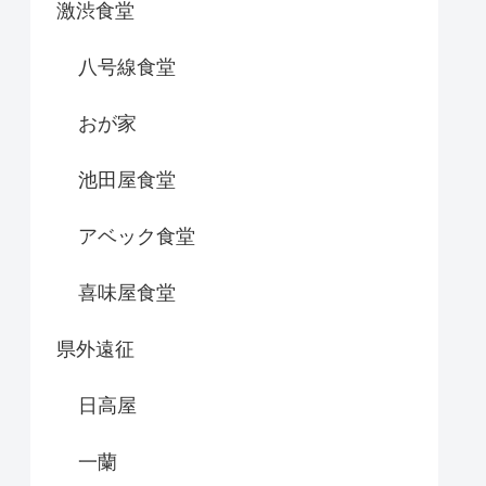
激渋食堂
八号線食堂
おが家
池田屋食堂
アベック食堂
喜味屋食堂
県外遠征
日高屋
一蘭