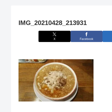
IMG_20210428_213931
X
Facebook