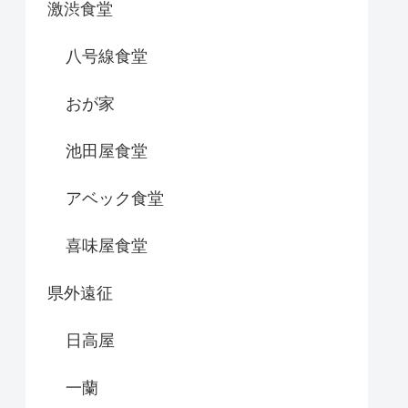
激渋食堂
八号線食堂
おが家
池田屋食堂
アベック食堂
喜味屋食堂
県外遠征
日高屋
一蘭