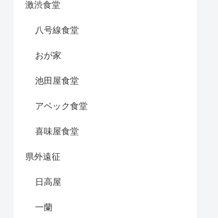
激渋食堂
八号線食堂
おが家
池田屋食堂
アベック食堂
喜味屋食堂
県外遠征
日高屋
一蘭