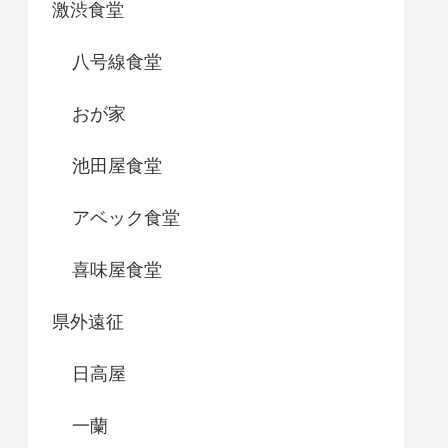
激渋食堂
八号線食堂
おが家
池田屋食堂
アベック食堂
喜味屋食堂
県外遠征
日高屋
一蘭