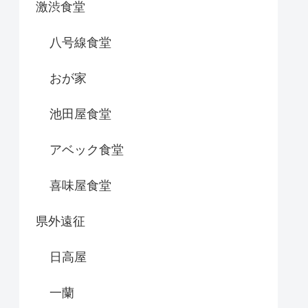
激渋食堂
八号線食堂
おが家
池田屋食堂
アベック食堂
喜味屋食堂
県外遠征
日高屋
一蘭