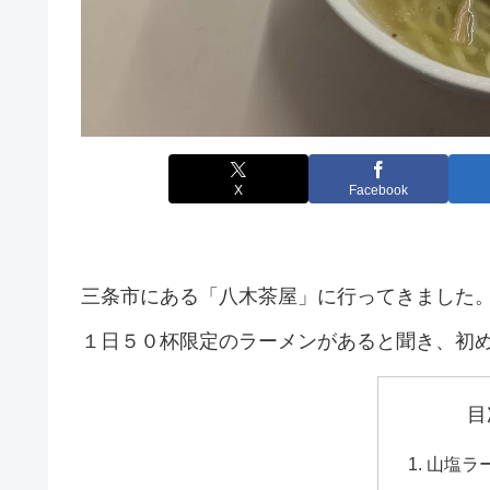
X
Facebook
三条市にある「八木茶屋」に行ってきました
１日５０杯限定のラーメンがあると聞き、初
目
山塩ラ