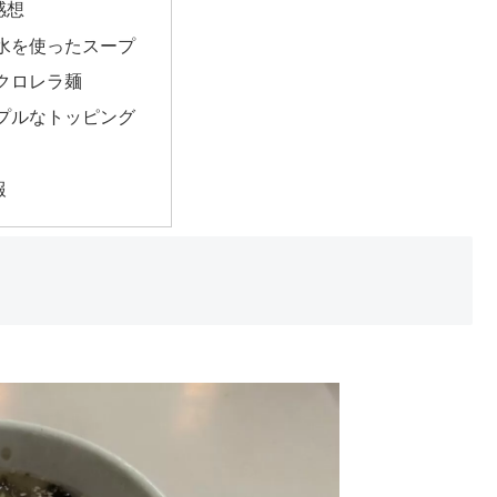
感想
水を使ったスープ
クロレラ麺
プルなトッピング
報