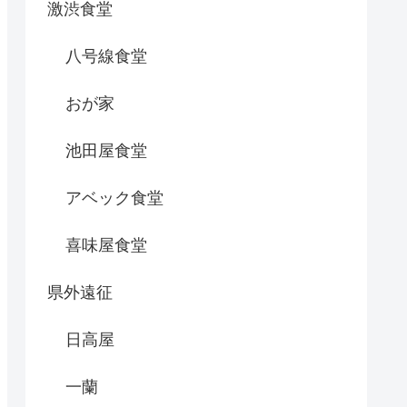
激渋食堂
八号線食堂
おが家
池田屋食堂
アベック食堂
喜味屋食堂
県外遠征
日高屋
一蘭