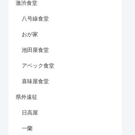
激渋食堂
八号線食堂
おが家
池田屋食堂
アベック食堂
喜味屋食堂
県外遠征
日高屋
一蘭