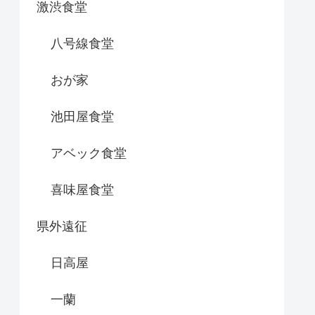
激渋食堂
八号線食堂
おが家
池田屋食堂
アベック食堂
喜味屋食堂
県外遠征
日高屋
一蘭