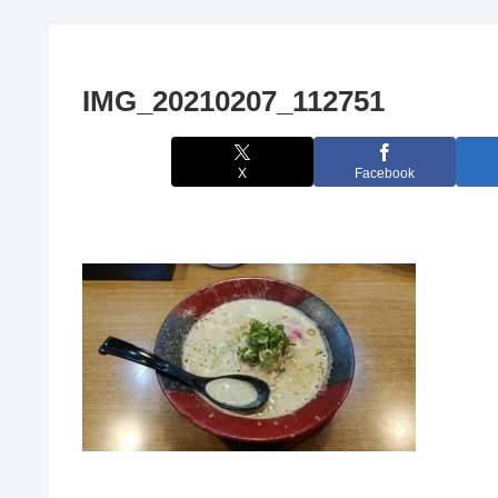
IMG_20210207_112751
X
Facebook