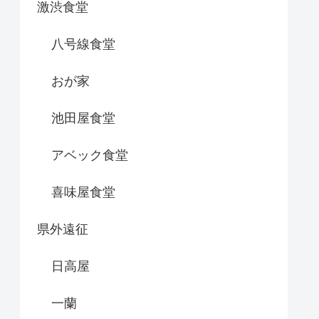
激渋食堂
八号線食堂
おが家
池田屋食堂
アベック食堂
喜味屋食堂
県外遠征
日高屋
一蘭