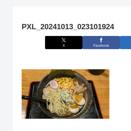
PXL_20241013_023101924
X
Facebook