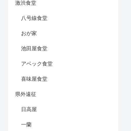
激渋食堂
八号線食堂
おが家
池田屋食堂
アベック食堂
喜味屋食堂
県外遠征
日高屋
一蘭