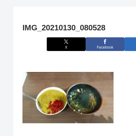
IMG_20210130_080528
X
Facebook