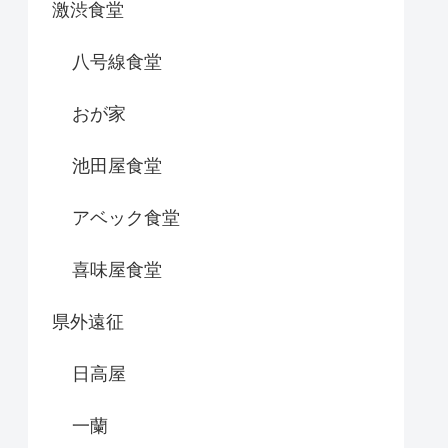
激渋食堂
八号線食堂
おが家
池田屋食堂
アベック食堂
喜味屋食堂
県外遠征
日高屋
一蘭