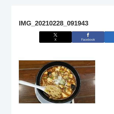
IMG_20210228_091943
X
Facebook