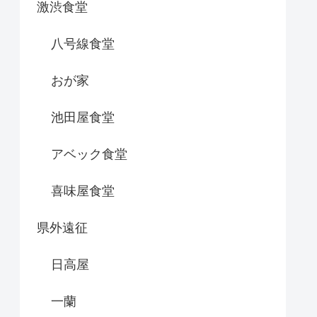
激渋食堂
八号線食堂
おが家
池田屋食堂
アベック食堂
喜味屋食堂
県外遠征
日高屋
一蘭