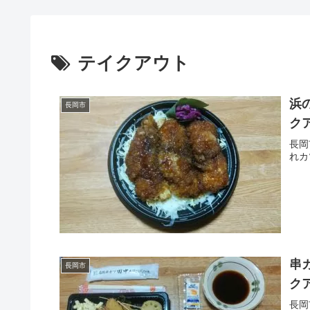
テイクアウト
浜
長岡市
ク
長岡
れカ
串
長岡市
ク
長岡