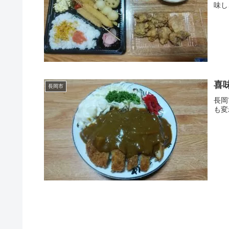
味し
喜
長岡市
長岡
も変