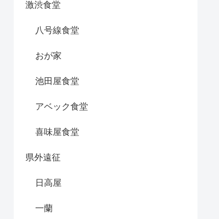
激渋食堂
八号線食堂
おが家
池田屋食堂
アベック食堂
喜味屋食堂
県外遠征
日高屋
一蘭