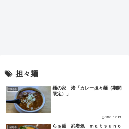
担々麺
麺の家 渚「カレー担々麺（期間
柏崎市
限定）」
2025.12.13
らぁ麺 武者気 ｍａｔｓｕｎｏ
長岡市