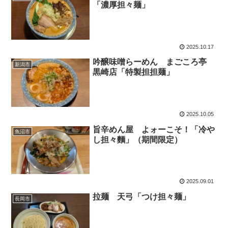
「濃厚担々麺」
2025.10.17
吟醸味噌らーめん まごころ亭
新潟市
黒崎店「特製担担麺」
2025.10.05
旨辛めん屋 よォーこそ！「冷や
魚沼市
し担々麵」（期間限定）
2025.09.01
拉麺 天弓「つけ担々麺」
長岡市