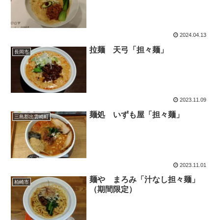
2024.04.13
拉麺 天弓「担々麺」
長岡市
2023.11.09
麺処 いずも屋「担々麺」
三島郡出雲崎町
2023.11.01
麺や まろみ「汁なし担々麺」
柏崎市
（期間限定）