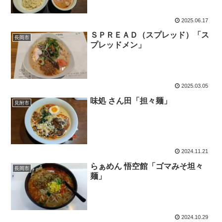
2025.06.17
ＳＰＲＥＡＤ（スプレッド）「ス
長岡市
プレッドメン」
2025.03.05
味処 さん田「担々麺」
見附市
2024.11.21
らぁめん 悟空館「ゴマみそ坦々
長岡市
麺」
2024.10.29