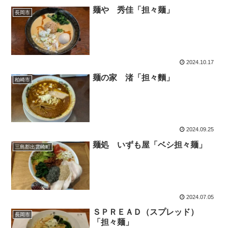
麺や 秀佳「担々麺」
長岡市
2024.10.17
麺の家 渚「担々麵」
柏崎市
2024.09.25
麺処 いずも屋「ベシ担々麺」
三島郡出雲崎町
2024.07.05
ＳＰＲＥＡＤ（スプレッド）
長岡市
「担々麺」