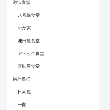
激渋食堂
八号線食堂
おが家
池田屋食堂
アベック食堂
喜味屋食堂
県外遠征
日高屋
一蘭