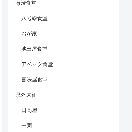
激渋食堂
八号線食堂
おが家
池田屋食堂
アベック食堂
喜味屋食堂
県外遠征
日高屋
一蘭