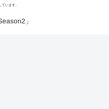
しています。
ason2」