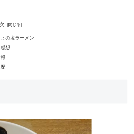
次
じょの塩ラーメン
的感想
情報
履歴
。