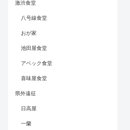
激渋食堂
八号線食堂
おが家
池田屋食堂
アベック食堂
喜味屋食堂
県外遠征
日高屋
一蘭