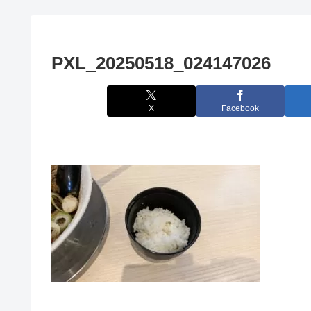
PXL_20250518_024147026
X
Facebook