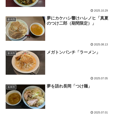
2025.10.29
夢にカケハシ響けハレノヒ「真夏
新潟市
のつけ二郎（期間限定）」
2025.08.13
メガトンパンチ「ラーメン」
新潟市
2025.07.05
夢を語れ長岡「つけ麺」
長岡市
2025.07.01