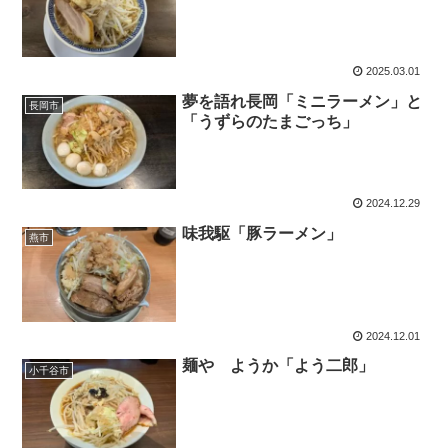
2025.03.01
夢を語れ長岡「ミニラーメン」と
長岡市
「うずらのたまごっち」
2024.12.29
味我駆「豚ラーメン」
燕市
2024.12.01
麺や ようか「よう二郎」
小千谷市