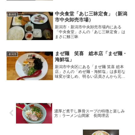
中央食堂「あじ三昧定食」（新潟
新潟市
市中央卸売市場）
新潟市・新潟市中央卸売市場内にある
「中央食堂」さんの「あじ三昧定食」は
まさに鯵三昧
まぜ麺 笑喜 総本店「まぜ麺・
新潟市
海鮮塩」
新潟市中央区にある「まぜ麺 笑喜 総本
店」さんの「めぜ麺・海鮮塩」は多彩な
味変が楽しめ、明るい店員さんから元気
をお貰えるお店
濃厚ど煮干し豚骨スープの特徴と楽しみ
方：ラーメン山岡家 長岡堺店