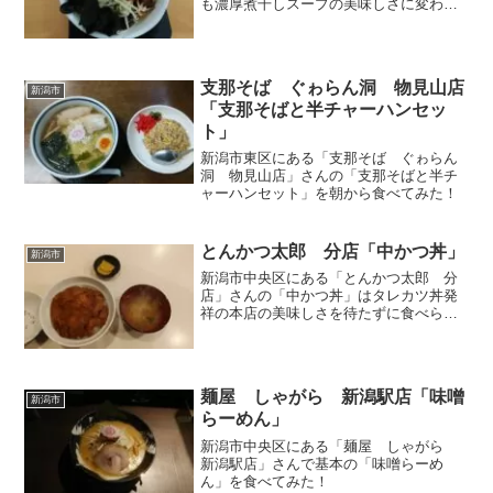
も濃厚煮干しスープの美味しさに変わり
なし
支那そば ぐゎらん洞 物見山店
新潟市
「支那そばと半チャーハンセッ
ト」
新潟市東区にある「支那そば ぐゎらん
洞 物見山店」さんの「支那そばと半チ
ャーハンセット」を朝から食べてみた！
とんかつ太郎 分店「中かつ丼」
新潟市
新潟市中央区にある「とんかつ太郎 分
店」さんの「中かつ丼」はタレカツ丼発
祥の本店の美味しさを待たずに食べられ
るありがたいお店
麺屋 しゃがら 新潟駅店「味噌
新潟市
らーめん」
新潟市中央区にある「麺屋 しゃがら
新潟駅店」さんで基本の「味噌らーめ
ん」を食べてみた！