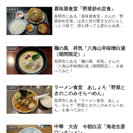
喜味屋食堂「野菜炒め定食」
長岡市
長岡市にある「喜味屋食堂」さんの「野
菜炒め定食」は見た目の驚きながらもし
っとり味で、持ち帰っても変わらぬ美味
しさ
麺の風 祥気「八海山辛味噌白湯
長岡市
（期間限定）」
長岡市にある「麺の風 祥気」さんの
「八海山辛味噌白湯（期間限定）」を食
べてみた！
ラーメン食堂 あしょろ「野菜と
長岡市
きのこのみそらーめん」
長岡市にある「ラーメン食堂 あしょ
ろ」さんで「野菜ときのこのみそらーめ
ん」を食べてみた！
中華 大吉 今朝白店「海老生姜
長岡市
ワンタンメン」