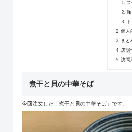
ス
麺
ト
個人
まと
店舗
訪問
煮干と貝の中華そば
今回注文した「煮干と貝の中華そば」です。