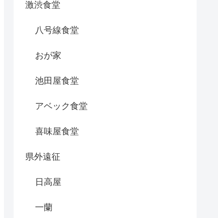
激渋食堂
八号線食堂
おが家
池田屋食堂
アベック食堂
喜味屋食堂
県外遠征
日高屋
一蘭