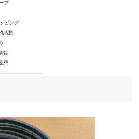
ープ
ッピング
的感想
め
情報
履歴