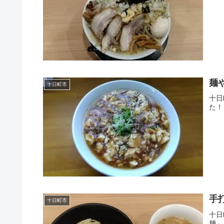
麺
十日町市
十日
た！
手
十日町市
十日
麺」