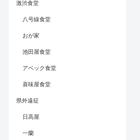
激渋食堂
八号線食堂
おが家
池田屋食堂
アベック食堂
喜味屋食堂
県外遠征
日高屋
一蘭