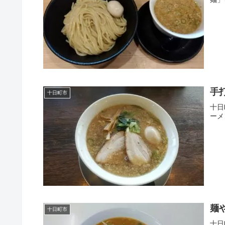
手
十日町市
十日
ーメ
麺
十日町市
十日