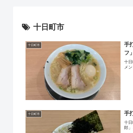
十日町市
手
十日町市
フ
十日
メン
手
十日町市
十日
郎」