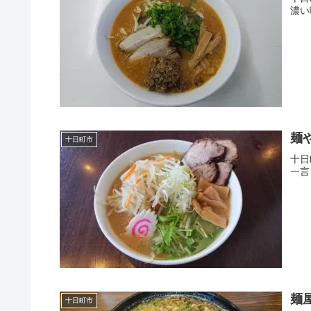
濃い
麺
十日町市
十日
一言
麺
十日町市