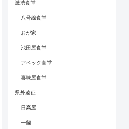
激渋食堂
八号線食堂
おが家
池田屋食堂
アベック食堂
喜味屋食堂
県外遠征
日高屋
一蘭