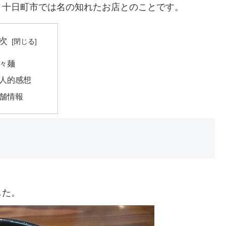
、十日町市では名の知れたお店とのことです。
次
々麺
人的感想
舗情報
した。