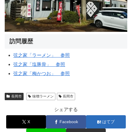
訪問履歴
弦之家「ラーメン」 参照
弦之家「塩豚骨」 参照
弦之家「梅かつお」 参照
長岡市
味噌ラーメン
長岡市
シェアする
X
Facebook
はてブ