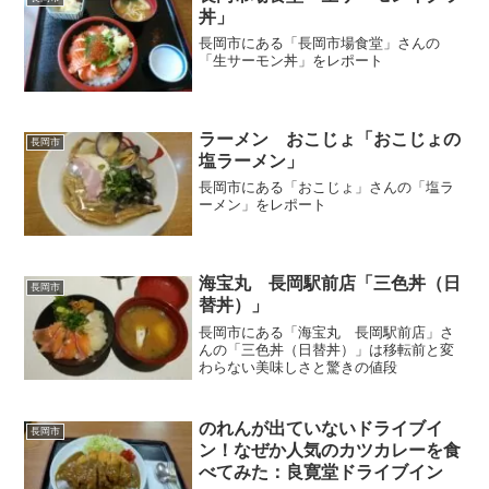
丼」
長岡市にある「長岡市場食堂」さんの
「生サーモン丼」をレポート
ラーメン おこじょ「おこじょの
長岡市
塩ラーメン」
長岡市にある「おこじょ」さんの「塩ラ
ーメン」をレポート
海宝丸 長岡駅前店「三色丼（日
長岡市
替丼）」
長岡市にある「海宝丸 長岡駅前店」さ
んの「三色丼（日替丼）」は移転前と変
わらない美味しさと驚きの値段
のれんが出ていないドライブイ
長岡市
ン！なぜか人気のカツカレーを食
べてみた：良寛堂ドライブイン