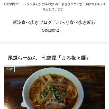
新潟県内のラーメン屋さんなど枠のない食べ歩きブログです。孤独のグルメ巡
礼もしています。
新潟食べ歩きブログ「ぶらり食べ歩き紀行
Season2」
尾道らーめん 七鐘屋「まろ担々麺」
長岡市