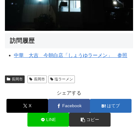
訪問履歴
中華 大吉 今朝白店「しょうゆラーメン」 参照
長岡市
長岡市
塩ラーメン
シェアする
X
Facebook
はてブ
LINE
コピー