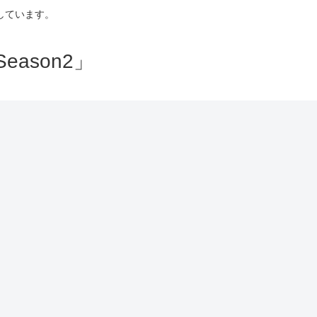
しています。
ason2」