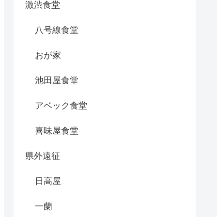
激渋食堂
八号線食堂
おが家
池田屋食堂
アベック食堂
喜味屋食堂
県外遠征
日高屋
一蘭