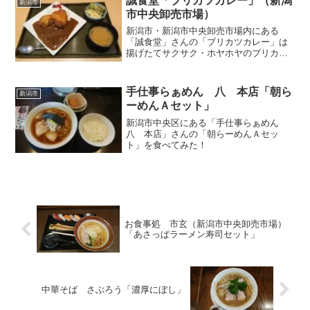
誠食堂「ブリカツカレー」（新潟
新潟市
市中央卸売市場）
新潟市・新潟市中央卸売市場内にある
「誠食堂」さんの「ブリカツカレー」は
揚げたてサクサク・ホヤホヤのブリカツ
で安定の美味しさ
手仕事らぁめん 八 本店「朝ら
新潟市
ーめんＡセット」
新潟市中央区にある「手仕事らぁめん
八 本店」さんの「朝らーめんＡセッ
ト」を食べてみた！
お食事処 市玄（新潟市中央卸売市場）
「あさっぱラーメン寿司セット」
中華そば さぶろう「濃厚にぼし」