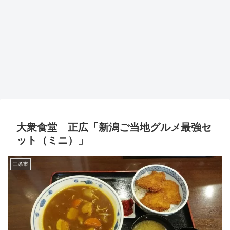
大衆食堂 正広「新潟ご当地グルメ最強セ
ット（ミニ）」
三条市