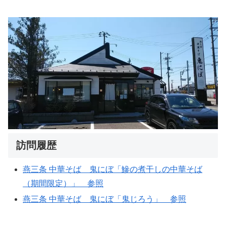
訪問履歴
燕三条 中華そば 鬼にぼ「鰺の煮干しの中華そば
（期間限定）」 参照
燕三条 中華そば 鬼にぼ「鬼じろう」 参照