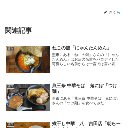
さくら
関連記事
ねこの鍵「にゃんたんめん」
燕市
燕市にある「ねこの鍵」さんの「にゃん
たんめん」はお店の名前をパロディした
可愛らしい名前からは一言では言い表せ
ない美味しさ
燕三条 中華そば 鬼にぼ「つけ
燕市
麺」
燕市にある「燕三条 中華そば 鬼にぼ」
さんの「つけ麺」を食べてみた！
煮干し中華 八 吉田店「朝らー
燕市