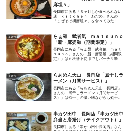
麻坦々」
長岡市にある「３ヶ月しか食べられない
店 ｋｉｔｃｈｅｎ わだの」さんの
「まぜそば胡麻坦々」を食べてみた！
らぁ麺 武者気 ｍａｔｓｕｎｏ
長岡市
「新・麻婆麺（期間限定）」
長岡市にある「らぁ麺 武者気 ｍａｔ
ｓｕｎｏ」さんの「新・麻婆麺（期間限
定）」は豆板醤不使用でもバッチリ辛い
期間限定麺
らあめん天山 長岡店「煮干しラ
長岡市
ーメン（月間サービス）」
長岡市にある「らあめん天山 長岡店」
さんの「煮干しラーメン（月間サービ
ス）」は煮干しの濃い味ながらも煮干し
の輪郭がはっきり感じられる奥深いスー
プ
串カツ田中 長岡店「串カツ田中
長岡市
弁当と唐揚げ（テイクアウト）」
長岡市にある「串かつ田中長岡店」さん