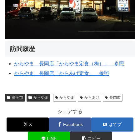
訪問履歴
からやま 長岡店「からやま定食（梅）」 参照
からやま 長岡店「からあげ定食」 参照
長岡市
からやま
からやま
からあげ
長岡市
シェアする
X
Facebook
はてブ
LINE
コピー