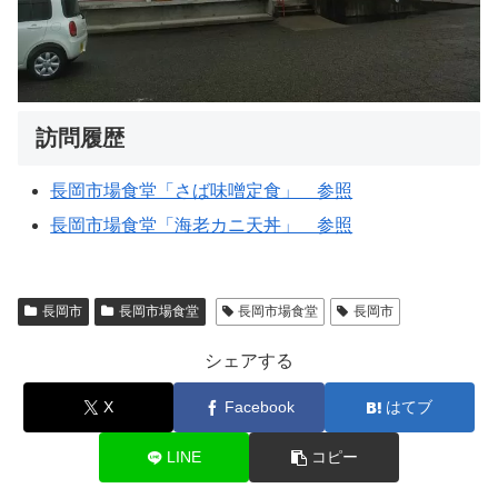
訪問履歴
長岡市場食堂「さば味噌定食」 参照
長岡市場食堂「海老カニ天丼」 参照
長岡市
長岡市場食堂
長岡市場食堂
長岡市
シェアする
X
Facebook
はてブ
LINE
コピー