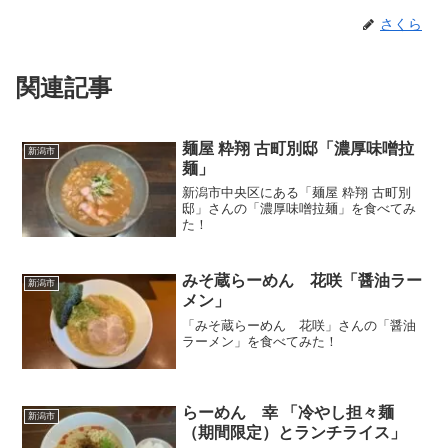
さくら
関連記事
麺屋 粋翔 古町別邸「濃厚味噌拉
新潟市
麺」
新潟市中央区にある「麺屋 粋翔 古町別
邸」さんの「濃厚味噌拉麺」を食べてみ
た！
みそ蔵らーめん 花咲「醤油ラー
新潟市
メン」
「みそ蔵らーめん 花咲」さんの「醤油
ラーメン」を食べてみた！
らーめん 幸 「冷やし担々麺
新潟市
（期間限定）とランチライス」