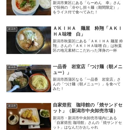
新潟市東区にある「らーめん 幸」さん
で恒例の「冷やし担々麺（期間限定）」
をライス付で食べてみた！
ＡＫＩＨＡ 麺屋 粋翔「ＡＫＩ
新潟市
ＨＡ味噌 白」
新潟市秋葉区にある「ＡＫＩＨＡ 麺屋 粋
翔」さんの「ＡＫＩＨＡ味噌 白」は秋葉
区の地元素材にこだわった渾身の一杯
一品香 岩室店「つけ麺（朝メニ
新潟市
ュー）」
新潟市西蒲区なる「一品香 岩室店」さ
んの「つけ麺（朝メニュー）」を食べて
みた！
自家焙煎 珈琲館の「焼サンドセ
新潟市
ット」（新潟市中央卸売市場）
新潟市・新潟市中央卸売市場内にある
「自家焙煎 珈琲館」さんの「焼サンドセ
ット」はなんだかおしゃれ