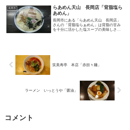
らあめん天山 長岡店「背脂塩ら
長岡市
あめん」
長岡市にある「らあめん天山 長岡店」
さんの「背脂塩らぁめん」は背脂の甘み
を十分に活かした塩スープの美味しさが
たまらない
笑美寿亭 本店「赤担々麺」
ラーメン いっとうや「醤油」
コメント