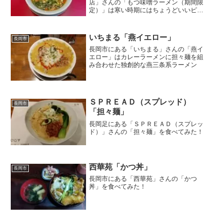
店」さんの「もつ味噌ラーメン（期間限
定）」は寒い時期にはちょうどいいピリ
辛スープに、ぷりぷりしたもつがたまら
ない
いちまる「燕イエロー」
長岡市
長岡市にある「いちまる」さんの「燕イ
エロー」はカレーラーメンに担々麺を組
み合わせた独創的な燕三条系ラーメン
ＳＰＲＥＡＤ（スプレッド）
長岡市
「担々麺」
長岡足にある「ＳＰＲＥＡＤ（スプレッ
ド）」さんの「担々麺」を食べてみた！
西華苑「かつ丼」
長岡市
長岡市にある「西華苑」さんの「かつ
丼」を食べてみた！