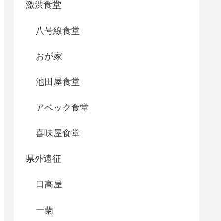
激渋食堂
八号線食堂
おが家
池田屋食堂
アベック食堂
喜味屋食堂
県外遠征
日高屋
一蘭