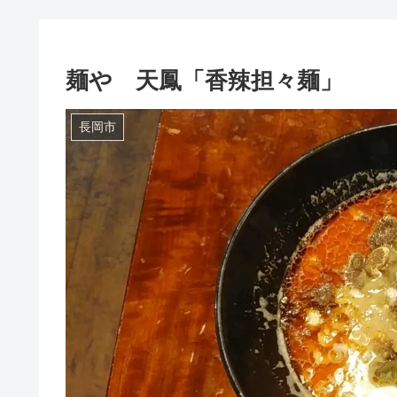
麺や 天鳳「香辣担々麺」
長岡市