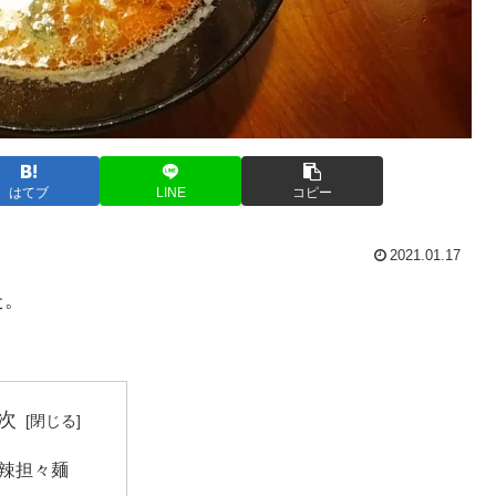
はてブ
LINE
コピー
2021.01.17
た。
次
辣担々麺