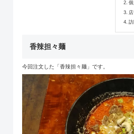
個
店
訪
香辣担々麺
今回注文した「香辣担々麺」です。