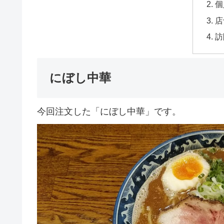
個
店
訪
にぼし中華
今回注文した「にぼし中華」です。