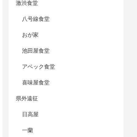
激渋食堂
八号線食堂
おが家
池田屋食堂
アベック食堂
喜味屋食堂
県外遠征
日高屋
一蘭