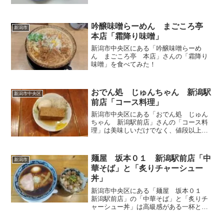
吟醸味噌らーめん まごころ亭
新潟市
本店「霜降り味噌」
新潟市中央区にある「吟醸味噌らーめ
ん まごころ亭 本店」さんの「霜降り
味噌」を食べてみた！
おでん処 じゅんちゃん 新潟駅
新潟市中央区
前店「コース料理」
新潟市中央区にある「おでん処 じゅん
ちゃん 新潟駅前店」さんの「コース料
理」は美味しいだけでなく、値段以上の
内容と豪華さで驚き
麺屋 坂本０１ 新潟駅前店「中
新潟市
華そば」と「炙りチャーシュー
丼」
新潟市中央区にある「麺屋 坂本０１
新潟駅前店」の「中華そば」と「炙りチ
ャーシュー丼」は高級感がある一杯と炙
りチャーシュー丼の相性が抜群