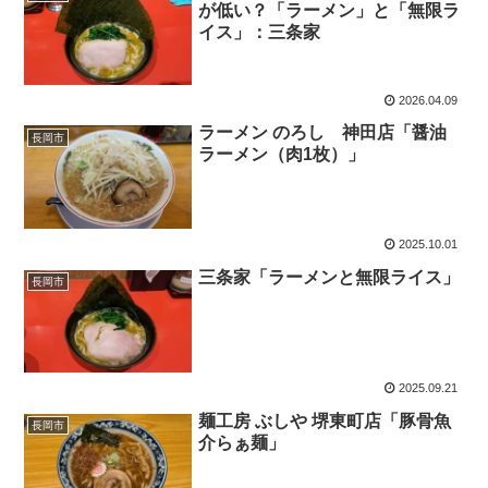
が低い？「ラーメン」と「無限ラ
イス」：三条家
2026.04.09
ラーメン のろし 神田店「醤油
長岡市
ラーメン（肉1枚）」
2025.10.01
三条家「ラーメンと無限ライス」
長岡市
2025.09.21
麺工房 ぶしや 堺東町店「豚骨魚
長岡市
介らぁ麺」