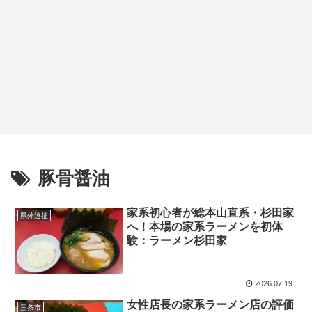
豚骨醤油
家系初心者が総本山直系・杉田家
県外遠征
へ！本場の家系ラーメンを初体
験：ラーメン杉田家
2026.07.19
女性店長の家系ラーメン店の評価
三条市