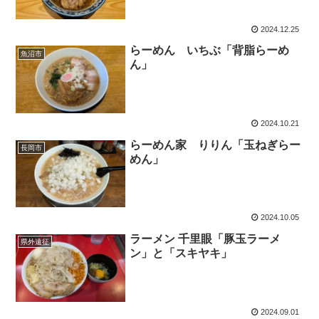
2024.12.25
らーめん いちぶ「背脂らーめ
魚沼市
ん」
2024.10.21
らーめん家 りりん「玉ねぎらー
長岡市
めん」
2024.10.05
ラーメン 千里眼「豚玉ラーメ
県外遠征
ン」と「スキヤキ」
2024.09.01