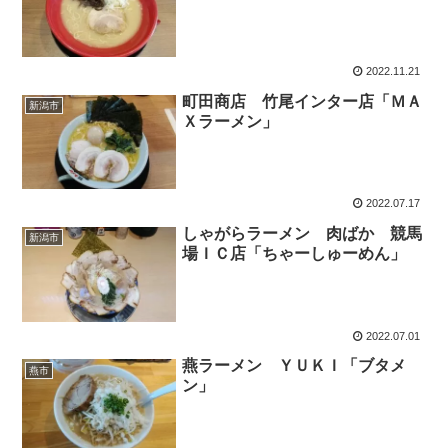
2022.11.21
町田商店 竹尾インター店「ＭＡ
新潟市
Ｘラーメン」
2022.07.17
しゃがらラーメン 肉ばか 競馬
新潟市
場ＩＣ店「ちゃーしゅーめん」
2022.07.01
燕ラーメン ＹＵＫＩ「ブタメ
燕市
ン」