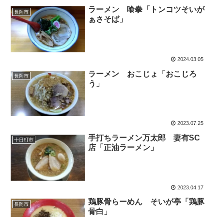
ラーメン 喰拳「トンコツそいが
長岡市
ぁさそば」
2024.03.05
ラーメン おこじょ「おこじろ
長岡市
う」
2023.07.25
手打ちラーメン万太郎 妻有SC
十日町市
店「正油ラーメン」
2023.04.17
鶏豚骨らーめん そいが亭「鶏豚
長岡市
骨白」