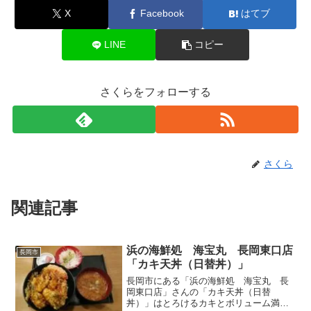
X
Facebook
はてブ
LINE
コピー
さくらをフォローする
さくら
関連記事
浜の海鮮処 海宝丸 長岡東口店
長岡市
「カキ天丼（日替丼）」
長岡市にある「浜の海鮮処 海宝丸 長
岡東口店」さんの「カキ天丼（日替
丼）」はとろけるカキとボリューム満点